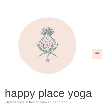
zum
inhalt
springen
haup
happy place yoga
vinyasa yoga in heidenheim an der brenz