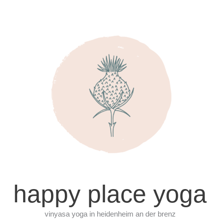
happy place yoga
vinyasa yoga in heidenheim an der brenz