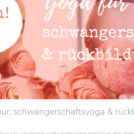
 pur: schwangerschaftsyoga & rüc
akurse für schwangere und frischgebackene mamis? seit dem dritte