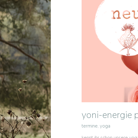
yoni-energie
termine
,
yoga
kennt ihr schon unsere yog