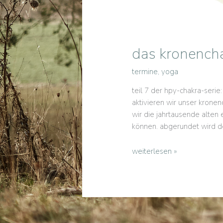
das kronench
termine
,
yoga
teil 7 der hpy-chakra-seri
aktivieren wir unser krone
wir die jahrtausende alten
können. abgerundet wird d
das
weiterlesen »
kronenchakra
|
yogaworkshop
für
das
große