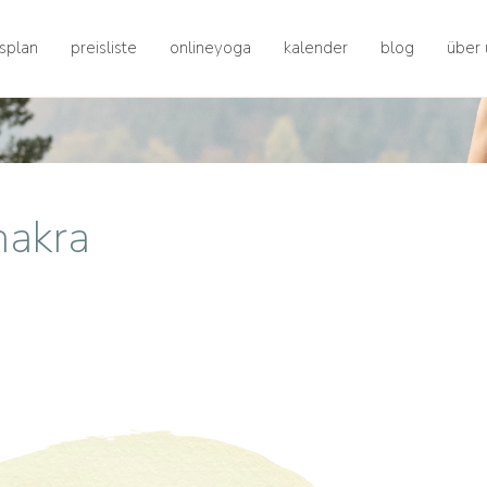
splan
preisliste
onlineyoga
kalender
blog
über 
chakra