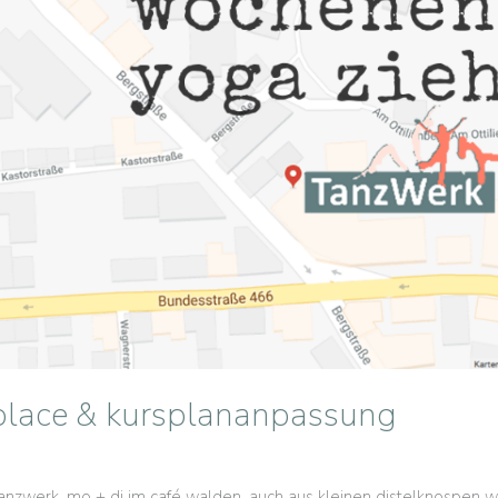
place & kursplananpassung
 tanzwerk, mo + di im café walden. auch aus kleinen distelknospe