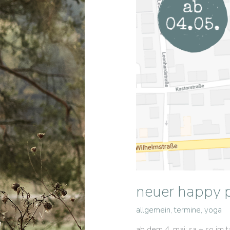
neuer happy 
allgemein
,
termine
,
yoga
ab dem 4. mai: sa + so im