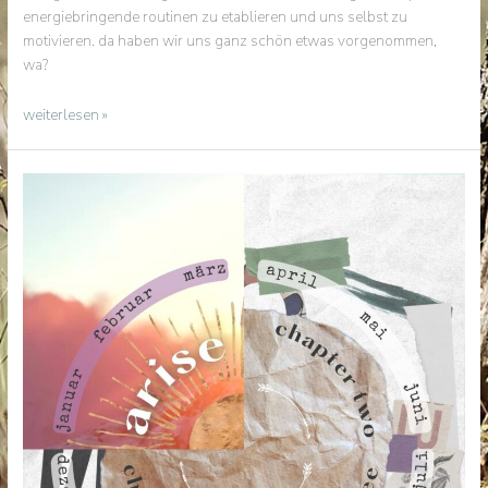
energiebringende routinen zu etablieren und uns selbst zu
motivieren. da haben wir uns ganz schön etwas vorgenommen,
wa?
kapitel
weiterlesen »
1:
»arise«