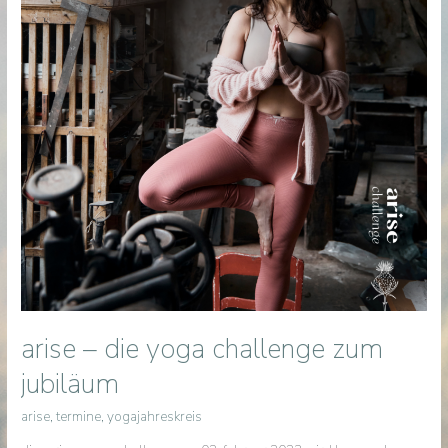
arise – die yoga challenge zum
jubiläum
arise
,
termine
,
yogajahreskreis