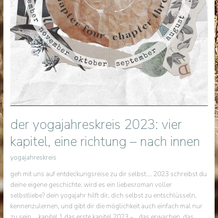
der yogajahreskreis 2023: vier
kapitel, eine richtung – nach innen
yogajahreskreis
geh mit uns auf entdeckungsreise zu dir selbst…. 2023 schreibst du
deine eigene geschichte. wird es ein liebesroman voller
selbstliebe? dein yogajahr hilft dir, dich selbst zu entschlüsseln,
kennenzulernen, und gibt dir die möglichkeit auch einfach mal nur
zu sein. kapitel 1 das erste kapitel 2023 – „das erwachen, das