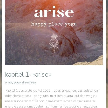
kapitel 1: »arise«
arise
,
yogajahreskreis
kapitel 1 das erste kapitel 2023 – „das erwachen, das aufstehen“
oder eben »arise.« – bringt uns im ersten quartal auf den weg zu
unserer inneren motivation gemeinsam lernen wir, mit unserer
energie besser umzugehen, schlummernde ladung anzuzapfen,