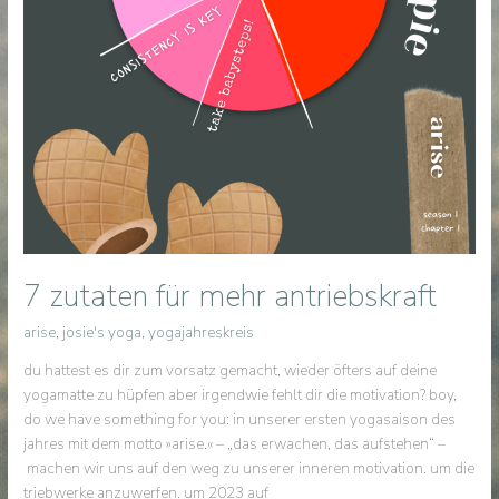
7 zutaten für mehr antriebskraft
arise
,
josie's yoga
,
yogajahreskreis
du hattest es dir zum vorsatz gemacht, wieder öfters auf deine
yogamatte zu hüpfen aber irgendwie fehlt dir die motivation? boy,
do we have something for you: in unserer ersten yogasaison des
jahres mit dem motto »arise.« – „das erwachen, das aufstehen“ –
machen wir uns auf den weg zu unserer inneren motivation. um die
triebwerke anzuwerfen. um 2023 auf