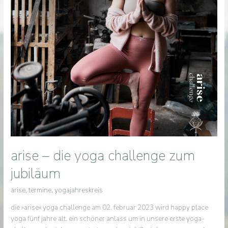
arise – die yoga challenge zum
jubiläum
arise
,
termine
,
yogajahreskreis
die »arise« yoga challenge am 02. februar 2023 wird happy place
yoga fünf jahre alt. ein schöner anlass um in unsere erste yoga-