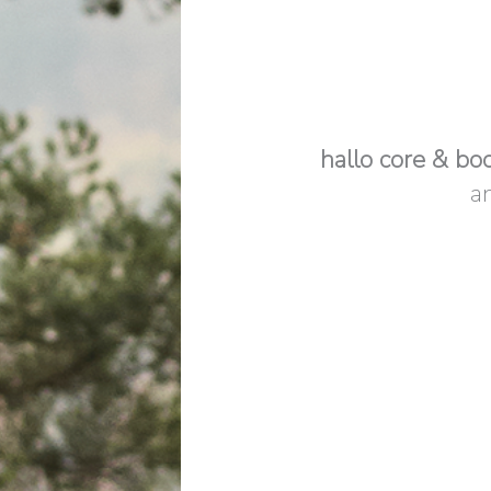
hallo core & bo
a