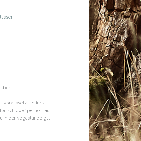
lassen.
haben.
 voraussetzung für’s
efonisch oder per e-mail
u in der yogastunde gut