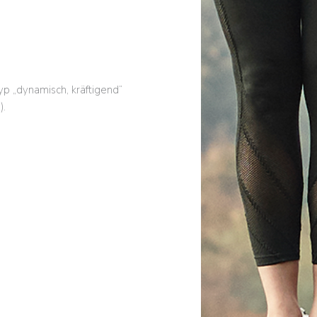
typ „dynamisch, kräftigend“
).