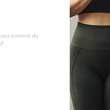
flows kommst du
f.