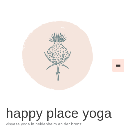
zum
inhalt
springen
haup
happy place yoga
vinyasa yoga in heidenheim an der brenz