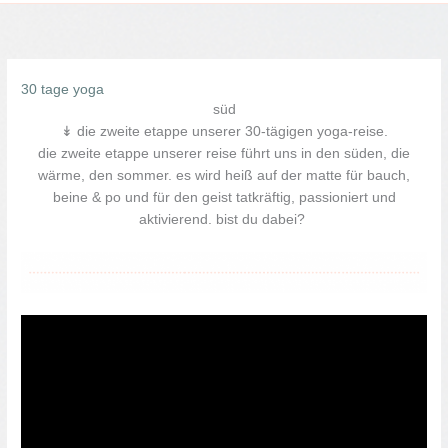
30 tage yoga
süd
↡ die zweite etappe unserer 30-tägigen yoga-reise.
die zweite etappe unserer reise führt uns in den süden, die
wärme, den sommer. es wird heiß auf der matte für bauch,
beine & po und für den geist tatkräftig, passioniert und
aktivierend. bist du dabei?