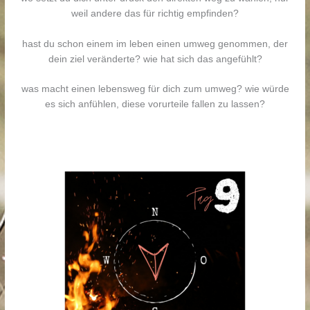
weil andere das für richtig empfinden?
hast du schon einem im leben einen umweg genommen, der
dein ziel veränderte? wie hat sich das angefühlt?
was macht einen lebensweg für dich zum umweg? wie würde
es sich anfühlen, diese vorurteile fallen zu lassen?