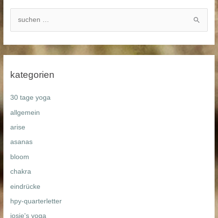
s
u
c
h
e
kategorien
n
n
30 tage yoga
a
allgemein
c
arise
h
asanas
:
bloom
chakra
eindrücke
hpy-quarterletter
josie's yoga