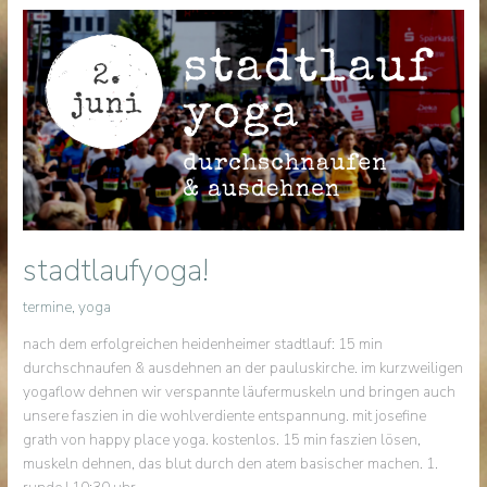
stadtlaufyoga!
termine
,
yoga
nach dem erfolgreichen heidenheimer stadtlauf: 15 min
durchschnaufen & ausdehnen an der pauluskirche. im kurzweiligen
yogaflow dehnen wir verspannte läufermuskeln und bringen auch
unsere faszien in die wohlverdiente entspannung. mit josefine
grath von happy place yoga. kostenlos. 15 min faszien lösen,
muskeln dehnen, das blut durch den atem basischer machen. 1.