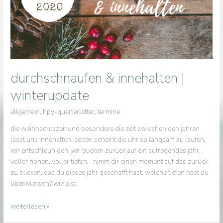
of-
yoga
challenge
is
going…
durchschnaufen & innehalten |
winterupdate
allgemein
,
hpy-quarterletter
,
termine
die weihnachtszeit und besonders die zeit zwischen den jahren
lässt uns innehalten. selten scheint die uhr so langsam zu laufen.
wir entschleunigen. wir blicken zurück auf ein aufregendes jahr.
voller höhen. voller tiefen. nimm dir einen moment auf das zurück
zu blicken, das du dieses jahr geschafft hast. welche tiefen hast du
überwunden? wie bist
durchschnaufen
weiterlesen »
&