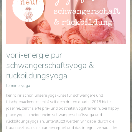
|
herbstupdate
yoni-energie pur:
schwangerschaftsyoga &
rückbildungsyoga
termine
,
yoga
kennt ihr schon unsere yogakurse für schwangere und
frischgebackene mamis? seit dem dritten quartal 2019 bietet
josefine, zertifizierte prä- und postnatal yogatrainerin, bei happy
place yoga in heidenheim schwangerschaftsyoga und
rückbildungsyoga an. unterstützt werden wir dabei durch die
frauenarztpraxis dr. carmen eppel und das integrative haus der