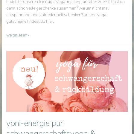
findet ihr unseren feiertags-yoga-masterplan. aber zuerst: hast du
denn schon alle geschenke zusammen? warum nicht mal
entspannung und zufriedenheit schenken? unsere yoga-
gutscheine findest du hier.
om,
weiterlesen »
du
fröhliche
yoni-energie pur:
schwangerschaftsyoga &