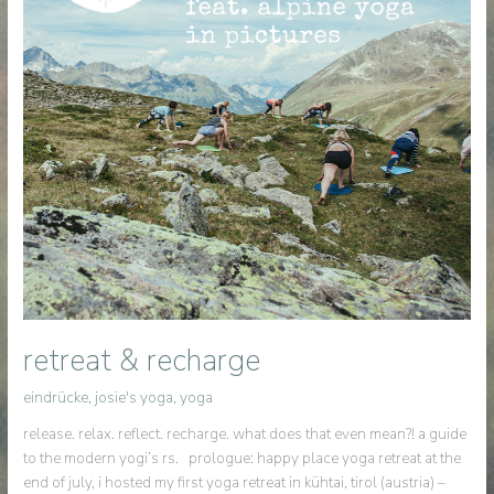
retreat & recharge
eindrücke
,
josie's yoga
,
yoga
release. relax. reflect. recharge. what does that even mean?! a guide
to the modern yogi’s rs. prologue: happy place yoga retreat at the
end of july, i hosted my first yoga retreat in kühtai, tirol (austria) –