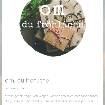
om, du fröhliche
termine
,
yoga
stressige feiertage? von wegen. wir bringen euch entspannt durch
die (vor-)weihnachtszeit und mit achtsamkeit ins neue jahr. hier