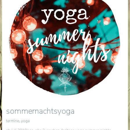
sommernachtsyoga
termine
,
yoga