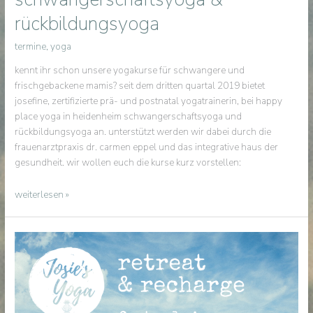
rückbildungsyoga
termine
,
yoga
kennt ihr schon unsere yogakurse für schwangere und
frischgebackene mamis? seit dem dritten quartal 2019 bietet
josefine, zertifizierte prä- und postnatal yogatrainerin, bei happy
place yoga in heidenheim schwangerschaftsyoga und
rückbildungsyoga an. unterstützt werden wir dabei durch die
frauenarztpraxis dr. carmen eppel und das integrative haus der
gesundheit. wir wollen euch die kurse kurz vorstellen:
yoni-
weiterlesen »
energie
pur:
schwangerschaftsyoga
&
rückbildungsyoga