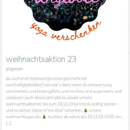
weihnachtsaktion 23
allgemein
du suchst ein bedeutungsvolles geschenk mit
nachhaltigkeitsfaktor? wie wär’s denn wenn du entspannung
verschenkst, und körpergefühl, und me-time, und auspowern, und
loslassen: auch dieses jahr gibt es wieder unsere
weihnachtsaktionen. bis zum 23.12.23 kannst du kräftig sparen –
und so deinen lieben m“me-time“ schenken.
unsere
weihnachtsspecials
buchbar ab sofort, bis 23.12.23 13:00 uhr.
[…]