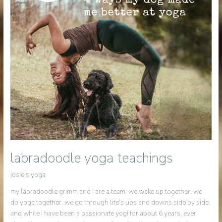
labradoodle yoga teachings
josie's yoga
my labradoodle grimm and i are a team. we wake up together. we
do yoga together. we go through life’s ups and downs side by side.
and while i have been a passionate yogi for about 6 years, ever