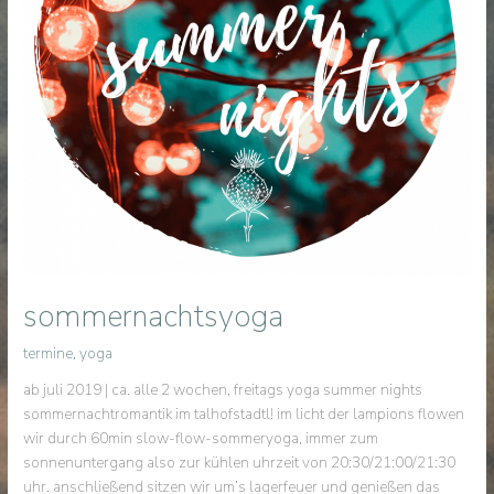
sommernachtsyoga
termine
,
yoga
ab juli 2019 | ca. alle 2 wochen, freitags yoga summer nights
sommernachtromantik im talhofstadtl! im licht der lampions flowen
wir durch 60min slow-flow-sommeryoga, immer zum
sonnenuntergang also zur kühlen uhrzeit von 20:30/21:00/21:30
uhr. anschließend sitzen wir um’s lagerfeuer und genießen das