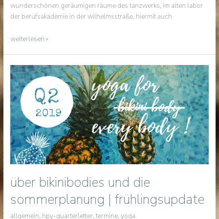
wunderschönen geräumigen räume des tanzwerks, im alten labor
der berufsakademie in der wilhelmsstraße. hiermit auch
neuer
weiterlesen »
happy
place
&
kursplananpassung
über bikinibodies und die
sommerplanung | frühlingsupdate
allgemein
,
hpy-quarterletter
,
termine
,
yoga