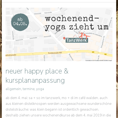
teachings
neuer happy place &
kursplananpassung
allgemein
,
termine
,
yoga
ab dem 4. mai: sa + so im tanzwerk, mo + di im café walden. auch
aus kleinen distelknospen werden ausgewachsene wunderschöne
distelsträuche: was klein begann ist ordentlich gewachsen.
deshalb ziehen unsere wochenendkurse ab dem 4. mai 2019 in die