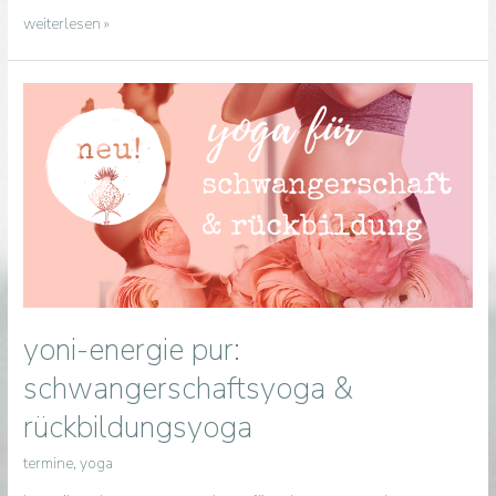
run
weiterlesen »
&
stretch
yoni-energie pur:
schwangerschaftsyoga &
rückbildungsyoga
termine
,
yoga