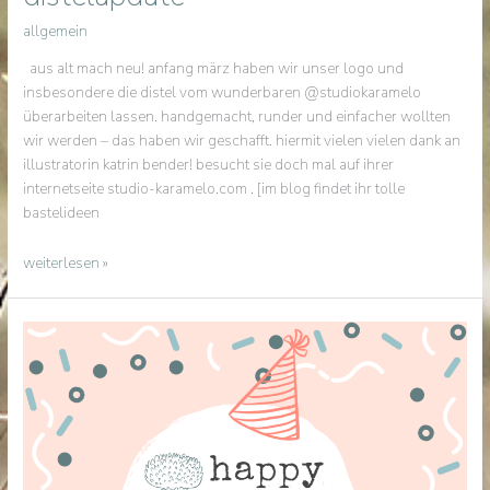
allgemein
aus alt mach neu! anfang märz haben wir unser logo und
insbesondere die distel vom wunderbaren @studiokaramelo
überarbeiten lassen. handgemacht, runder und einfacher wollten
wir werden – das haben wir geschafft. hiermit vielen vielen dank an
illustratorin katrin bender! besucht sie doch mal auf ihrer
internetseite studio-karamelo.com . [im blog findet ihr tolle
bastelideen
distelupdate
weiterlesen »