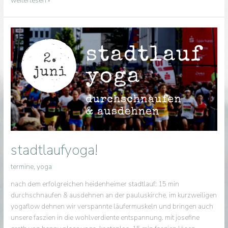
weiterlesen »
stadtlaufyoga!
termine
,
yoga
nach dem erfolgreichen heidenheimer stadtlauf: 15 min
durchschnaufen & ausdehnen an der pauluskirche. im kurzweiligen
yogaflow dehnen wir verspannte läufermuskeln und bringen auch
unsere faszien in die wohlverdiente entspannung. mit josefine