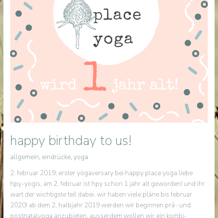
happy birthday to us!
allgemein
,
eindrücke
,
yoga
2. februar 2019: erster yogaversary bei happy place yoga liebe
hpy-yogis, am 2. februar ist hpy schon 1 jahr alt geworden! und ihr
wart der wichtigste teil dabei. wir haben viele pläne bis februar
2020! ab dem 2. halbjahr 2019 werden wir beginnen prä- und
postnatalyoga anzubieten. ausserdem wollen wir ein kombi-