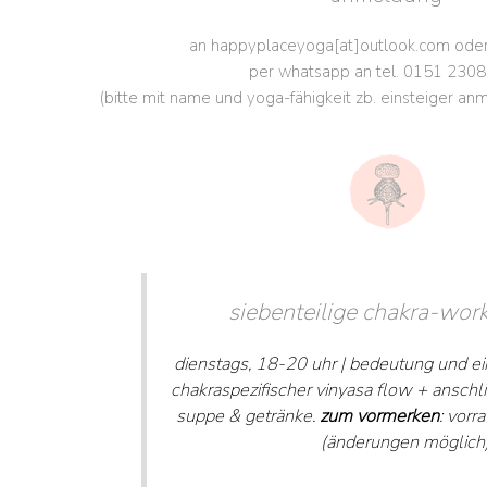
an happyplaceyoga[at]outlook.com oder
per whatsapp an tel. 0151 230
(bitte mit name und yoga-fähigkeit zb. einsteiger a
siebenteilige chakra-wor
dienstags, 18-20 uhr | bedeutung und ei
chakraspezifischer vinyasa flow + ansch
suppe & getränke.
zum vormerken
: vorr
(änderungen möglich)