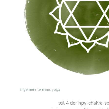
allgemein
,
termine
,
yoga
teil 4 der hpy-chakra-se