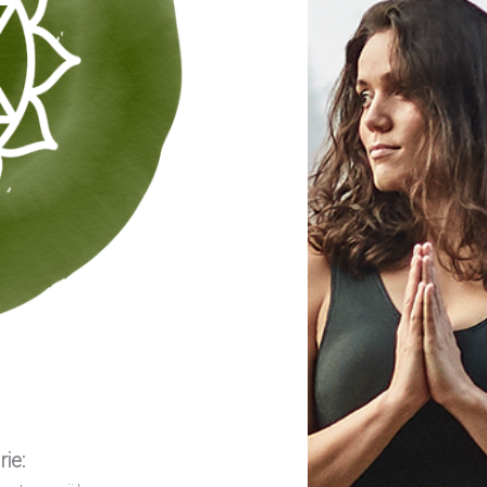
rie
: