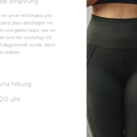
at. ernährung.
 wir unser herzchakra und
änzend dazu übertragen wir
en und geben tipps, wie wir
et wird der workshop mit
uf abgestimmt wurde, durch
zu stärken.
 und heilung
20 uhr.