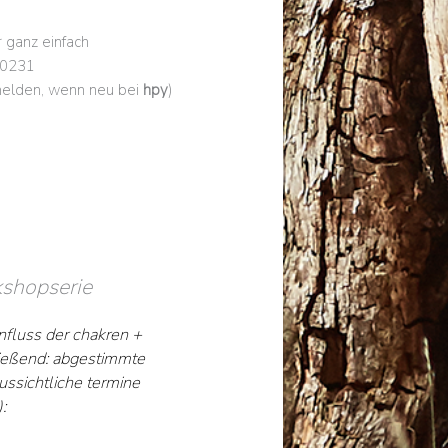
 ganz einfach
80231
nmelden, wenn neu bei
hpy
)
kshopserie
nfluss der chakren +
ließend: abgestimmte
aussichtliche termine
: