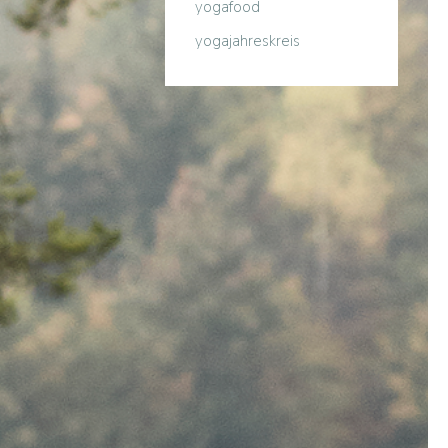
yogafood
yogajahreskreis