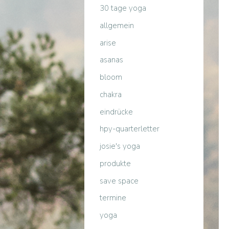
30 tage yoga
a
allgemein
c
arise
h
:
asanas
bloom
chakra
eindrücke
hpy-quarterletter
josie's yoga
produkte
save space
termine
yoga