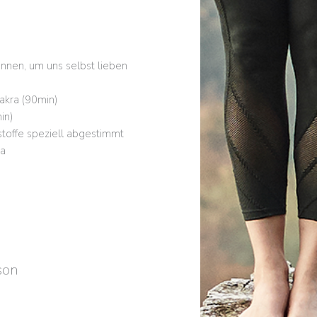
önnen, um uns selbst lieben
akra (90min)
in)
stoffe speziell abgestimmt
ra
son