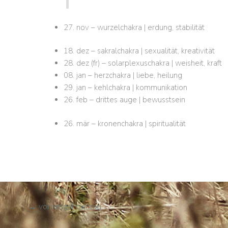
27. nov – wurzelchakra | erdung, stabilität
18. dez – sakralchakra | sexualität, kreativität
28. dez (fr) – solarplexuschakra | weisheit, kraft
08. jan – herzchakra | liebe, heilung
29. jan – kehlchakra | kommunikation
26. feb – drittes auge | bewusstsein
26. mär – kronenchakra | spiritualität
←
vorheriger beitrag