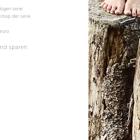
ligen serie:
shop der serie.
 euro
und sparen