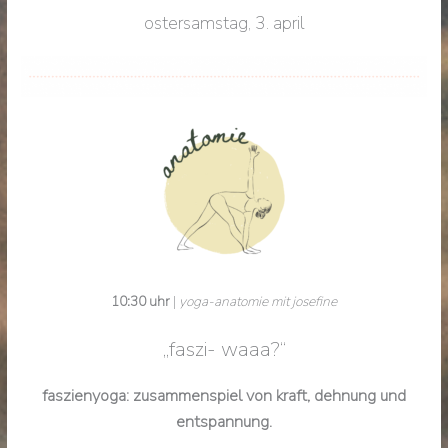
ostersamstag, 3. april
10:30 uhr
|
yoga-anatomie mit josefine
„faszi- waaa?“
faszienyoga: zusammenspiel von kraft, dehnung und
entspannung.