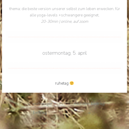
thema: die beste version unserer selbst zum leben erwecken. für
alle yoga-levels +schwangere geeignet.
20-30min | online, auf zoom
ostermontag, 5. april
ruhetag
←
vorheriger
nächster beitrag
beitrag
→