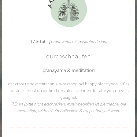
17:30 uhr
|
pranayama mit gastlehrerin jara
„durchschnaufen“
pranayama & meditation
der erste reine atemtechnik-workshop bei happy place yoga. stück
für stück lernst du die kraft des atems kennen. für alle yoga-levels
geeignet.
75min (bitte nicht erschrecken, miteinbegriffen ist die theorie, die
meditation, wirbelsäulmobilisation & co) | online, auf zoom