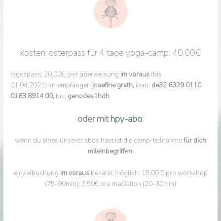
kosten: osterpass für 4 tage yoga-camp: 40,00€
tagespass: 20,00€; per überweisung
im voraus
(bis
01.04.2021) an empfänger:
josefine grath,
iban:
de32 6329 0110
0163 8914 00,
bic:
genodes1hdh
oder mit
hpy-abo
:
wenn du eines unserer
abos
hast ist die camp-teilnahme
für dich
miteinbegriffen
!
einzelbuchung
im voraus
bezahlt möglich: 15,00 € pro workshop
(75-90min); 7,50€ pro mediation (20-30min)