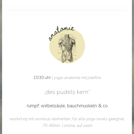
10:30 uhr
|
yoga-anatomie mit josefine
„des pudels kern“
rumpf: wirbelsäule, bauchmuskeln & co
workshop mit workout-elementen. für alle yoga-levels geeignet.
75-90min
| online, auf zoom