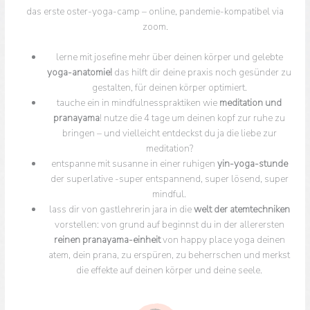
das erste oster-yoga-camp – online, pandemie-kompatibel via
zoom.
lerne mit josefine mehr über deinen körper und gelebte
yoga-anatomie!
das hilft dir deine praxis noch gesünder zu
gestalten, für deinen körper optimiert.
tauche ein in mindfulnesspraktiken wie
meditation und
pranayama
! nutze die 4 tage um deinen kopf zur ruhe zu
bringen – und vielleicht entdeckst du ja die liebe zur
meditation?
entspanne mit susanne in einer ruhigen
yin-yoga-stunde
der superlative -super entspannend, super lösend, super
mindful.
lass dir von gastlehrerin jara in die
welt der atemtechniken
vorstellen: von grund auf beginnst du in der allerersten
reinen pranayama-einheit
von happy place yoga deinen
atem, dein prana, zu erspüren, zu beherrschen und merkst
die effekte auf deinen körper und deine seele.