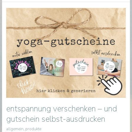
und
ein
blick
in
die
zukunft
|
weihnachtsupdate
entspannung verschenken – und
gutschein selbst-ausdrucken
allgemein
,
produkte