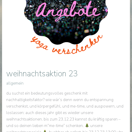
weihnachtsaktion 23
allgemein
du suchst ein bedeutungsvolles geschenk mit
nachhaltigkeitsfaktor? wie wär’s denn wenn du entspannung
verschenkst, und körpergefühl, und me-time, und auspowern, und
loslassen: auch dieses jahr gibt es wieder unsere
weihnachtsaktionen. bis zum 23.12.23 kannst du kräftig sparen –
und so deinen lieben m“me-time“ schenken.
unsere