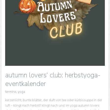
autumn lovers‘ club: herbstyoga-
eventkalender
termine
,
yoga
kerzenlicht, bunte blätter, der duft von tee oder kürbissuppe in der
luft – klingt nach herbst? klingt nach uns! im yoga autumn lovers