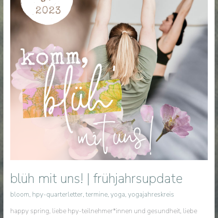
blüh mit uns! | frühjahrsupdate
bloom
,
hpy-quarterletter
,
termine
,
yoga
,
yogajahreskreis
happy spring, liebe hpy-teilnehmer*innen und gesundheit, liebe