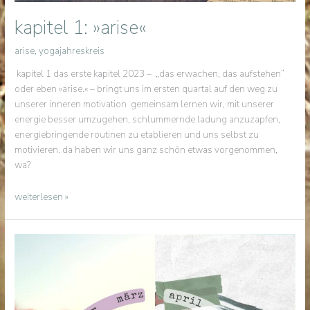
kapitel 1: »arise«
arise
,
yogajahreskreis
kapitel 1 das erste kapitel 2023 – „das erwachen, das aufstehen“
oder eben »arise.« – bringt uns im ersten quartal auf den weg zu
unserer inneren motivation gemeinsam lernen wir, mit unserer
energie besser umzugehen, schlummernde ladung anzuzapfen,
energiebringende routinen zu etablieren und uns selbst zu
motivieren. da haben wir uns ganz schön etwas vorgenommen,
wa?
kapitel
weiterlesen »
1:
»arise«