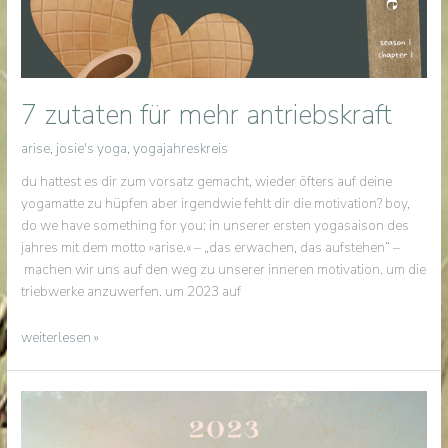
7 zutaten für mehr antriebskraft
arise
,
josie's yoga
,
yogajahreskreis
du hattest es dir zum vorsatz gemacht, wieder öfters auf deine
yogamatte zu hüpfen aber irgendwie fehlt dir die motivation? boy,
do we have something for you: in unserer ersten yogasaison des
jahres mit dem motto »arise.« – „das erwachen, das aufstehen“ –
machen wir uns auf den weg zu unserer inneren motivation. um die
triebwerke anzuwerfen. um 2023 auf
7
weiterlesen »
zutaten
für
mehr
antriebskraft