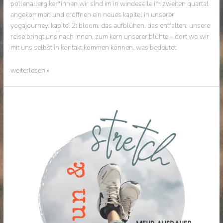
pollenallergiker*innen wir sind im in windeseile im zweiten quartal
angekommen und eröffnen ein neues kapitel in unserer
yogajourney. kapitel 2: bloom. das aufblühen. das entfalten. unsere
reise bringt uns nach innen, zum kern unserer blühte – dort wo wir
mit uns selbst in kontakt kommen können. was bedeutet
blüh
weiterlesen »
mit
uns!
|
frühjahrsupdate