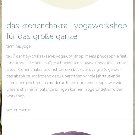
das kronenchakra | yogaworkshop
für das große ganze
termine
,
yoga
teil 7 der hpy-chakra-serie: yogaworkshop meets philosophie feat.
ernährung. in einem maßgeschneiderten vinyasa flow aktivieren wir
unser kronenchakra und richten den blick auf das große ganze –
das absolute. ergänzend dazu übertragen wir die jahrtausende
alten energielehren ins moderne leben und geben tipps, wie wir
unsere chakren in balance bringen können. abgerundet wird der
workshop
das
weiterlesen »
kronenchakra
|
yogaworkshop