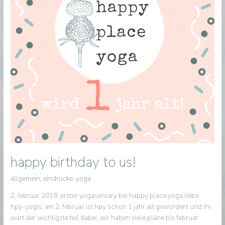
happy birthday to us!
allgemein
,
eindrücke
,
yoga
2. februar 2019: erster yogaversary bei happy place yoga liebe
hpy-yogis, am 2. februar ist hpy schon 1 jahr alt geworden! und ihr
wart der wichtigste teil dabei. wir haben viele pläne bis februar