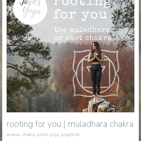
rooting for you | muladhara chakra
asanas
,
chakra
,
josie's yoga
,
yogafood