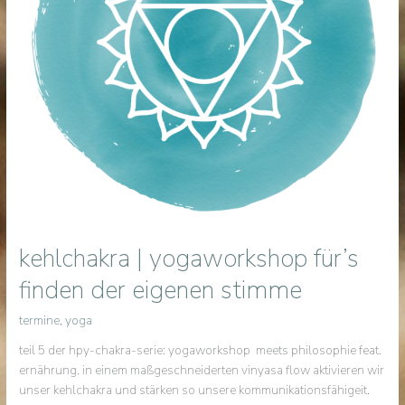
kehlchakra | yogaworkshop für’s
finden der eigenen stimme
termine
,
yoga
teil 5 der hpy-chakra-serie: yogaworkshop meets philosophie feat.
ernährung. in einem maßgeschneiderten vinyasa flow aktivieren wir
unser kehlchakra und stärken so unsere kommunikationsfähigeit.