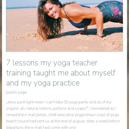
7 lessons my yoga teacher
training taught me about myself
and my yoga practice
josie's yoga
„does pack light mean i can‘t take 30 yoga pants and all of my
organic all-natural lotions, potions and soaps?“, i wondered as i
reread the e-mail james, chief executive yogipreneur (cey) of yoga
beach house had sent us at the end of august. date: a week before
departure. the e-mail had come with one