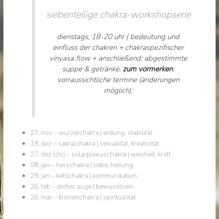
siebenteilige chakra-workshopserie
dienstags, 18-20 uhr | bedeutung und
einfluss der chakren + chakraspezifischer
vinyasa flow + anschließend: abgestimmte
suppe & getränke.
zum vormerken
:
vorraussichtliche termine (änderungen
möglich):
27. nov – wurzelchakra | erdung, stabilität
18. dez – sakralchakra | sexualität, kreativität
27. dez (do) – solarplexuschakra | weisheit, kraft
08. jan – herzchakra | liebe, heilung
29. jan – kehlchakra | kommunikation
26. feb – drittes auge | bewusstsein
26. mär – kronenchakra | spiritualität