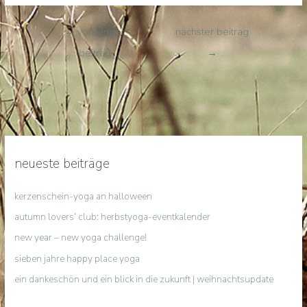
←
vorheriger
nächster beitrag
beitrag
→
neueste beiträge
kerzenschein-yoga an halloween
autumn lovers‘ club: herbstyoga-eventkalender
new year – new yoga challenge!
sieben jahre happy place yoga
ein dankeschön und ein blick in die zukunft | weihnachtsupdate