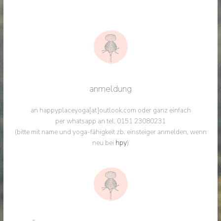
anmeldung
an happyplaceyoga[at]outlook.com oder ganz einfach
per whatsapp an tel. 0151 23080231
(bitte mit name und yoga-fähigkeit zb. einsteiger anmelden, wenn
neu bei
hpy
)