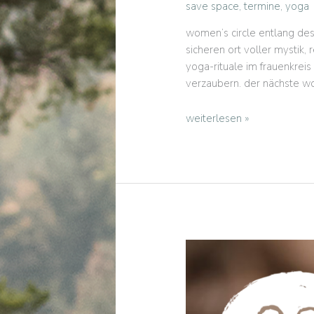
save space
,
termine
,
yoga
women’s circle entlang des
sicheren ort voller mystik,
yoga-rituale im frauenkreis
verzaubern. der nächste wom
der
weiterlesen »
women’s
circle
bei
happy
place
yoga:
mittsommer