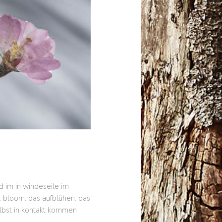
d im in windeseile im
: bloom. das aufblühen. das
selbst in kontakt kommen