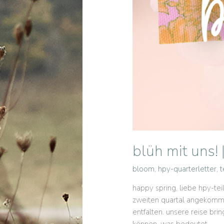
blüh mit uns! 
bloom
,
hpy-quarterletter
,
t
happy spring, liebe hpy-tei
zweiten quartal angekommen
entfalten. unsere reise bri