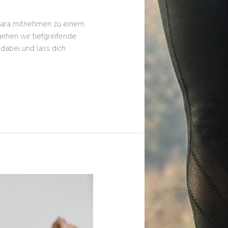
 vara mitnehmen zu einem
gehen wir tiefgreifende
dabei und lass dich