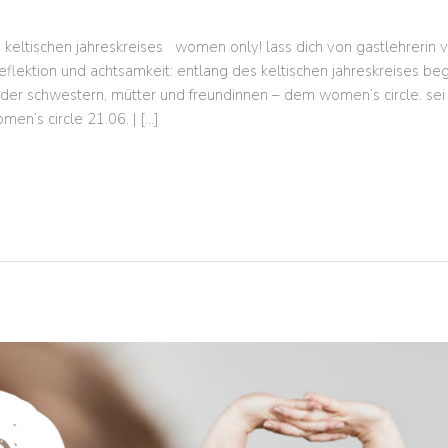
 keltischen jahreskreises women only! lass dich von gastlehrerin
 reflektion und achtsamkeit: entlang des keltischen jahreskreises be
 der schwestern, mütter und freundinnen – dem women’s circle. sei 
en’s circle 21.06. | […]